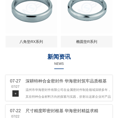
八角垫RX系列
椭圆垫R系列
新闻资讯
NEWS
07-27
深耕特种合金密封件 华海密封筑牢品质根基
07/27
温州市华海密封件有限公司在金属密封件制造领域深耕多年，
+
其在特种合金材料方向的探索与实践，折射出这家企业对产品
品质与技术创新的执着态度。公司主营金属环垫等密封件产
07-22
尺寸精度即密封根基 华海密封精益求精
品，可提供多种材质方案，在石油机械、管道法兰、采油树、
07/22
井口装置等领域获得广泛应用，产品远销多个国家和地区。