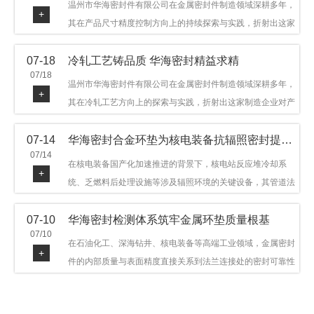
温州市华海密封件有限公司在金属密封件制造领域深耕多年，
+
其在产品尺寸精度控制方向上的持续探索与实践，折射出这家
制造企业对品质细节的执着态度。公司主营金属环垫等密封件
07-18
冷轧工艺铸品质 华海密封精益求精
产品，广泛应用于石油机械、管道法兰、采油树、井口装置等
07/18
领域。本文从尺寸精度的技术内涵及企业工艺积累等角度，呈
温州市华海密封件有限公司在金属密封件制造领域深耕多年，
+
现华海密封在该领域的务实探索与稳步发展。
其在冷轧工艺方向上的探索与实践，折射出这家制造企业对产
品品质与工艺积累的执着态度。公司主营金属环垫等密封件产
07-14
华海密封合金环垫为核电装备抗辐照密封提供可靠保障
品，广泛应用于石油机械、管道法兰、采油树、井口装置等领
07/14
域，产品远销多个国家和地区。本文从冷轧工艺的技术特点及
在核电装备国产化加速推进的背景下，核电站反应堆冷却系
+
企业工艺积累等角度，呈现华海密封在该领域的务实探索与稳
统、乏燃料后处理设施等涉及辐照环境的关键设备，其管道法
步发展。
兰连接处的密封件需在高温高压及辐照条件下保持长期结构稳
07-10
华海密封检测体系筑牢金属环垫质量根基
定与密封可靠。温州市华海密封件科技有限公司深耕金属密封
07/10
领域二十余年，依托八角垫、椭圆垫及RX/BX系列高压环垫等
在石油化工、深海钻井、核电装备等高端工业领域，金属密封
+
全系列产品，以特种合金材质体系，为核电装备抗辐照密封提
件的内部质量与表面精度直接关系到法兰连接处的密封可靠性
供针对性配套方案。
与长期服役寿命。超声波探伤作为常规无损检测技术之一，利
用高频声波在材料中传播并接收反射信号，能有效发现金属环