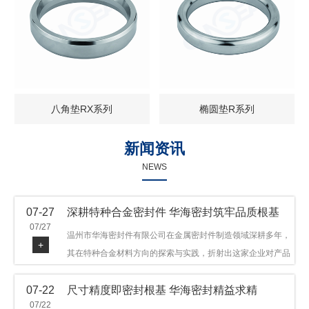
八角垫RX系列
椭圆垫R系列
新闻资讯
NEWS
07-27
深耕特种合金密封件 华海密封筑牢品质根基
07/27
温州市华海密封件有限公司在金属密封件制造领域深耕多年，
+
其在特种合金材料方向的探索与实践，折射出这家企业对产品
品质与技术创新的执着态度。公司主营金属环垫等密封件产
07-22
尺寸精度即密封根基 华海密封精益求精
品，可提供多种材质方案，在石油机械、管道法兰、采油树、
07/22
井口装置等领域获得广泛应用，产品远销多个国家和地区。