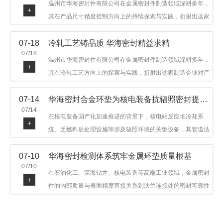
温州市华海密封件有限公司在金属密封件制造领域深耕多年，
+
其在产品尺寸精度控制方向上的持续探索与实践，折射出这家
制造企业对品质细节的执着态度。公司主营金属环垫等密封件
07-18
冷轧工艺铸品质 华海密封精益求精
产品，广泛应用于石油机械、管道法兰、采油树、井口装置等
07/18
领域。本文从尺寸精度的技术内涵及企业工艺积累等角度，呈
温州市华海密封件有限公司在金属密封件制造领域深耕多年，
+
现华海密封在该领域的务实探索与稳步发展。
其在冷轧工艺方向上的探索与实践，折射出这家制造企业对产
品品质与工艺积累的执着态度。公司主营金属环垫等密封件产
07-14
华海密封合金环垫为核电装备抗辐照密封提供可靠保障
品，广泛应用于石油机械、管道法兰、采油树、井口装置等领
07/14
域，产品远销多个国家和地区。本文从冷轧工艺的技术特点及
在核电装备国产化加速推进的背景下，核电站反应堆冷却系
+
企业工艺积累等角度，呈现华海密封在该领域的务实探索与稳
统、乏燃料后处理设施等涉及辐照环境的关键设备，其管道法
步发展。
兰连接处的密封件需在高温高压及辐照条件下保持长期结构稳
07-10
华海密封检测体系筑牢金属环垫质量根基
定与密封可靠。温州市华海密封件科技有限公司深耕金属密封
07/10
领域二十余年，依托八角垫、椭圆垫及RX/BX系列高压环垫等
在石油化工、深海钻井、核电装备等高端工业领域，金属密封
+
全系列产品，以特种合金材质体系，为核电装备抗辐照密封提
件的内部质量与表面精度直接关系到法兰连接处的密封可靠性
供针对性配套方案。
与长期服役寿命。超声波探伤作为常规无损检测技术之一，利
用高频声波在材料中传播并接收反射信号，能有效发现金属环