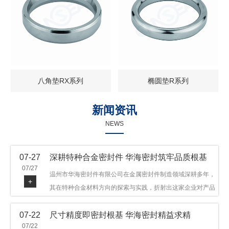
八角垫RX系列
椭圆垫R系列
新闻资讯
NEWS
07-27
深耕特种合金密封件 华海密封筑牢品质根基
07/27
温州市华海密封件有限公司在金属密封件制造领域深耕多年，
+
其在特种合金材料方向的探索与实践，折射出这家企业对产品
品质与技术创新的执着态度。公司主营金属环垫等密封件产
07-22
尺寸精度即密封根基 华海密封精益求精
品，可提供多种材质方案，在石油机械、管道法兰、采油树、
07/22
井口装置等领域获得广泛应用，产品远销多个国家和地区。