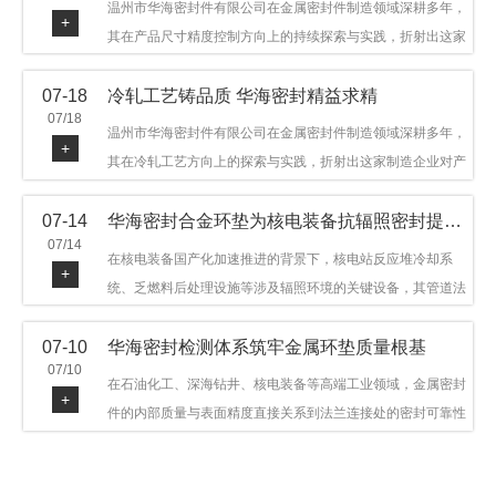
温州市华海密封件有限公司在金属密封件制造领域深耕多年，
+
其在产品尺寸精度控制方向上的持续探索与实践，折射出这家
制造企业对品质细节的执着态度。公司主营金属环垫等密封件
07-18
冷轧工艺铸品质 华海密封精益求精
产品，广泛应用于石油机械、管道法兰、采油树、井口装置等
07/18
领域。本文从尺寸精度的技术内涵及企业工艺积累等角度，呈
温州市华海密封件有限公司在金属密封件制造领域深耕多年，
+
现华海密封在该领域的务实探索与稳步发展。
其在冷轧工艺方向上的探索与实践，折射出这家制造企业对产
品品质与工艺积累的执着态度。公司主营金属环垫等密封件产
07-14
华海密封合金环垫为核电装备抗辐照密封提供可靠保障
品，广泛应用于石油机械、管道法兰、采油树、井口装置等领
07/14
域，产品远销多个国家和地区。本文从冷轧工艺的技术特点及
在核电装备国产化加速推进的背景下，核电站反应堆冷却系
+
企业工艺积累等角度，呈现华海密封在该领域的务实探索与稳
统、乏燃料后处理设施等涉及辐照环境的关键设备，其管道法
步发展。
兰连接处的密封件需在高温高压及辐照条件下保持长期结构稳
07-10
华海密封检测体系筑牢金属环垫质量根基
定与密封可靠。温州市华海密封件科技有限公司深耕金属密封
07/10
领域二十余年，依托八角垫、椭圆垫及RX/BX系列高压环垫等
在石油化工、深海钻井、核电装备等高端工业领域，金属密封
+
全系列产品，以特种合金材质体系，为核电装备抗辐照密封提
件的内部质量与表面精度直接关系到法兰连接处的密封可靠性
供针对性配套方案。
与长期服役寿命。超声波探伤作为常规无损检测技术之一，利
用高频声波在材料中传播并接收反射信号，能有效发现金属环