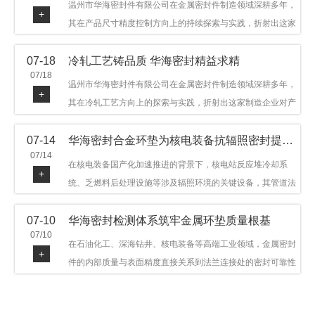
温州市华海密封件有限公司在金属密封件制造领域深耕多年，
+
其在产品尺寸精度控制方向上的持续探索与实践，折射出这家
制造企业对品质细节的执着态度。公司主营金属环垫等密封件
07-18
冷轧工艺铸品质 华海密封精益求精
产品，广泛应用于石油机械、管道法兰、采油树、井口装置等
07/18
领域。本文从尺寸精度的技术内涵及企业工艺积累等角度，呈
温州市华海密封件有限公司在金属密封件制造领域深耕多年，
+
现华海密封在该领域的务实探索与稳步发展。
其在冷轧工艺方向上的探索与实践，折射出这家制造企业对产
品品质与工艺积累的执着态度。公司主营金属环垫等密封件产
07-14
华海密封合金环垫为核电装备抗辐照密封提供可靠保障
品，广泛应用于石油机械、管道法兰、采油树、井口装置等领
07/14
域，产品远销多个国家和地区。本文从冷轧工艺的技术特点及
在核电装备国产化加速推进的背景下，核电站反应堆冷却系
+
企业工艺积累等角度，呈现华海密封在该领域的务实探索与稳
统、乏燃料后处理设施等涉及辐照环境的关键设备，其管道法
步发展。
兰连接处的密封件需在高温高压及辐照条件下保持长期结构稳
07-10
华海密封检测体系筑牢金属环垫质量根基
定与密封可靠。温州市华海密封件科技有限公司深耕金属密封
07/10
领域二十余年，依托八角垫、椭圆垫及RX/BX系列高压环垫等
在石油化工、深海钻井、核电装备等高端工业领域，金属密封
+
全系列产品，以特种合金材质体系，为核电装备抗辐照密封提
件的内部质量与表面精度直接关系到法兰连接处的密封可靠性
供针对性配套方案。
与长期服役寿命。超声波探伤作为常规无损检测技术之一，利
用高频声波在材料中传播并接收反射信号，能有效发现金属环