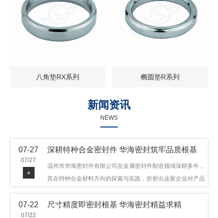
八角垫RX系列
椭圆垫R系列
新闻资讯
NEWS
07-27
深耕特种合金密封件 华海密封筑牢品质根基
07/27
温州市华海密封件有限公司在金属密封件制造领域深耕多年，
+
其在特种合金材料方向的探索与实践，折射出这家企业对产品
品质与技术创新的执着态度。公司主营金属环垫等密封件产
07-22
尺寸精度即密封根基 华海密封精益求精
品，可提供多种材质方案，在石油机械、管道法兰、采油树、
07/22
井口装置等领域获得广泛应用，产品远销多个国家和地区。