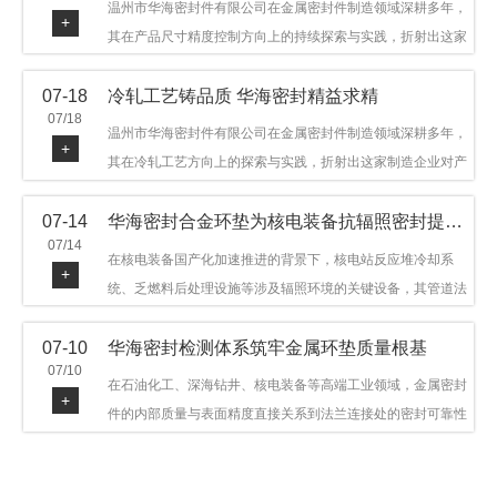
温州市华海密封件有限公司在金属密封件制造领域深耕多年，
+
其在产品尺寸精度控制方向上的持续探索与实践，折射出这家
制造企业对品质细节的执着态度。公司主营金属环垫等密封件
07-18
冷轧工艺铸品质 华海密封精益求精
产品，广泛应用于石油机械、管道法兰、采油树、井口装置等
07/18
领域。本文从尺寸精度的技术内涵及企业工艺积累等角度，呈
温州市华海密封件有限公司在金属密封件制造领域深耕多年，
+
现华海密封在该领域的务实探索与稳步发展。
其在冷轧工艺方向上的探索与实践，折射出这家制造企业对产
品品质与工艺积累的执着态度。公司主营金属环垫等密封件产
07-14
华海密封合金环垫为核电装备抗辐照密封提供可靠保障
品，广泛应用于石油机械、管道法兰、采油树、井口装置等领
07/14
域，产品远销多个国家和地区。本文从冷轧工艺的技术特点及
在核电装备国产化加速推进的背景下，核电站反应堆冷却系
+
企业工艺积累等角度，呈现华海密封在该领域的务实探索与稳
统、乏燃料后处理设施等涉及辐照环境的关键设备，其管道法
步发展。
兰连接处的密封件需在高温高压及辐照条件下保持长期结构稳
07-10
华海密封检测体系筑牢金属环垫质量根基
定与密封可靠。温州市华海密封件科技有限公司深耕金属密封
07/10
领域二十余年，依托八角垫、椭圆垫及RX/BX系列高压环垫等
在石油化工、深海钻井、核电装备等高端工业领域，金属密封
+
全系列产品，以特种合金材质体系，为核电装备抗辐照密封提
件的内部质量与表面精度直接关系到法兰连接处的密封可靠性
供针对性配套方案。
与长期服役寿命。超声波探伤作为常规无损检测技术之一，利
用高频声波在材料中传播并接收反射信号，能有效发现金属环