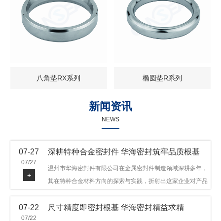
八角垫RX系列
椭圆垫R系列
新闻资讯
NEWS
07-27
深耕特种合金密封件 华海密封筑牢品质根基
07/27
温州市华海密封件有限公司在金属密封件制造领域深耕多年，
+
其在特种合金材料方向的探索与实践，折射出这家企业对产品
品质与技术创新的执着态度。公司主营金属环垫等密封件产
07-22
尺寸精度即密封根基 华海密封精益求精
品，可提供多种材质方案，在石油机械、管道法兰、采油树、
07/22
井口装置等领域获得广泛应用，产品远销多个国家和地区。