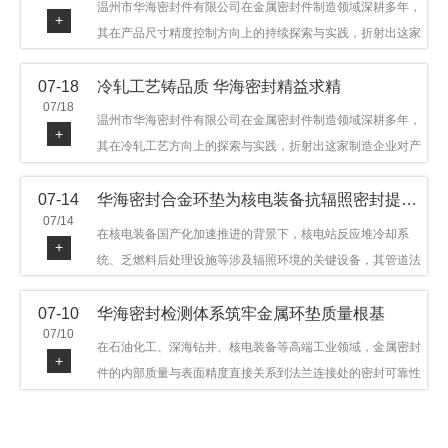
温州市华海密封件有限公司在金属密封件制造领域深耕多年，
+
其在产品尺寸精度控制方向上的持续探索与实践，折射出这家
制造企业对品质细节的执着态度。公司主营金属环垫等密封件
07-18
冷轧工艺铸品质 华海密封精益求精
产品，广泛应用于石油机械、管道法兰、采油树、井口装置等
07/18
领域。本文从尺寸精度的技术内涵及企业工艺积累等角度，呈
温州市华海密封件有限公司在金属密封件制造领域深耕多年，
+
现华海密封在该领域的务实探索与稳步发展。
其在冷轧工艺方向上的探索与实践，折射出这家制造企业对产
品品质与工艺积累的执着态度。公司主营金属环垫等密封件产
07-14
华海密封合金环垫为核电装备抗辐照密封提供可靠保障
品，广泛应用于石油机械、管道法兰、采油树、井口装置等领
07/14
域，产品远销多个国家和地区。本文从冷轧工艺的技术特点及
在核电装备国产化加速推进的背景下，核电站反应堆冷却系
+
企业工艺积累等角度，呈现华海密封在该领域的务实探索与稳
统、乏燃料后处理设施等涉及辐照环境的关键设备，其管道法
步发展。
兰连接处的密封件需在高温高压及辐照条件下保持长期结构稳
07-10
华海密封检测体系筑牢金属环垫质量根基
定与密封可靠。温州市华海密封件科技有限公司深耕金属密封
07/10
领域二十余年，依托八角垫、椭圆垫及RX/BX系列高压环垫等
在石油化工、深海钻井、核电装备等高端工业领域，金属密封
+
全系列产品，以特种合金材质体系，为核电装备抗辐照密封提
件的内部质量与表面精度直接关系到法兰连接处的密封可靠性
供针对性配套方案。
与长期服役寿命。超声波探伤作为常规无损检测技术之一，利
用高频声波在材料中传播并接收反射信号，能有效发现金属环