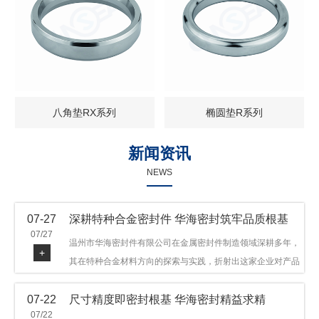
八角垫RX系列
椭圆垫R系列
新闻资讯
NEWS
07-27
深耕特种合金密封件 华海密封筑牢品质根基
07/27
温州市华海密封件有限公司在金属密封件制造领域深耕多年，
+
其在特种合金材料方向的探索与实践，折射出这家企业对产品
品质与技术创新的执着态度。公司主营金属环垫等密封件产
07-22
尺寸精度即密封根基 华海密封精益求精
品，可提供多种材质方案，在石油机械、管道法兰、采油树、
07/22
井口装置等领域获得广泛应用，产品远销多个国家和地区。