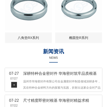
八角垫RX系列
椭圆垫R系列
新闻资讯
NEWS
07-27
深耕特种合金密封件 华海密封筑牢品质根基
07/27
温州市华海密封件有限公司在金属密封件制造领域深耕多年，
+
其在特种合金材料方向的探索与实践，折射出这家企业对产品
品质与技术创新的执着态度。公司主营金属环垫等密封件产
07-22
尺寸精度即密封根基 华海密封精益求精
品，可提供多种材质方案，在石油机械、管道法兰、采油树、
07/22
井口装置等领域获得广泛应用，产品远销多个国家和地区。