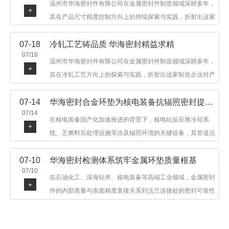
温州市华海密封件有限公司在金属密封件制造领域深耕多年，
+
其在产品尺寸精度控制方向上的持续探索与实践，折射出这家
制造企业对品质细节的执着态度。公司主营金属环垫等密封件
07-18
冷轧工艺铸品质 华海密封精益求精
产品，广泛应用于石油机械、管道法兰、采油树、井口装置等
07/18
领域。本文从尺寸精度的技术内涵及企业工艺积累等角度，呈
温州市华海密封件有限公司在金属密封件制造领域深耕多年，
+
现华海密封在该领域的务实探索与稳步发展。
其在冷轧工艺方向上的探索与实践，折射出这家制造企业对产
品品质与工艺积累的执着态度。公司主营金属环垫等密封件产
07-14
华海密封合金环垫为核电装备抗辐照密封提供可靠保障
品，广泛应用于石油机械、管道法兰、采油树、井口装置等领
07/14
域，产品远销多个国家和地区。本文从冷轧工艺的技术特点及
在核电装备国产化加速推进的背景下，核电站反应堆冷却系
+
企业工艺积累等角度，呈现华海密封在该领域的务实探索与稳
统、乏燃料后处理设施等涉及辐照环境的关键设备，其管道法
步发展。
兰连接处的密封件需在高温高压及辐照条件下保持长期结构稳
07-10
华海密封检测体系筑牢金属环垫质量根基
定与密封可靠。温州市华海密封件科技有限公司深耕金属密封
07/10
领域二十余年，依托八角垫、椭圆垫及RX/BX系列高压环垫等
在石油化工、深海钻井、核电装备等高端工业领域，金属密封
+
全系列产品，以特种合金材质体系，为核电装备抗辐照密封提
件的内部质量与表面精度直接关系到法兰连接处的密封可靠性
供针对性配套方案。
与长期服役寿命。超声波探伤作为常规无损检测技术之一，利
用高频声波在材料中传播并接收反射信号，能有效发现金属环