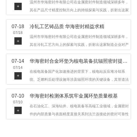
温州市华海密封件有限公司在金属密封件制造领域深耕多年，
+
其在产品尺寸精度控制方向上的持续探索与实践，折射出这家
制造企业对品质细节的执着态度。公司主营金属环垫等密封件
07-18
冷轧工艺铸品质 华海密封精益求精
产品，广泛应用于石油机械、管道法兰、采油树、井口装置等
07/18
领域。本文从尺寸精度的技术内涵及企业工艺积累等角度，呈
温州市华海密封件有限公司在金属密封件制造领域深耕多年，
+
现华海密封在该领域的务实探索与稳步发展。
其在冷轧工艺方向上的探索与实践，折射出这家制造企业对产
品品质与工艺积累的执着态度。公司主营金属环垫等密封件产
07-14
华海密封合金环垫为核电装备抗辐照密封提供可靠保障
品，广泛应用于石油机械、管道法兰、采油树、井口装置等领
07/14
域，产品远销多个国家和地区。本文从冷轧工艺的技术特点及
在核电装备国产化加速推进的背景下，核电站反应堆冷却系
+
企业工艺积累等角度，呈现华海密封在该领域的务实探索与稳
统、乏燃料后处理设施等涉及辐照环境的关键设备，其管道法
步发展。
兰连接处的密封件需在高温高压及辐照条件下保持长期结构稳
07-10
华海密封检测体系筑牢金属环垫质量根基
定与密封可靠。温州市华海密封件科技有限公司深耕金属密封
07/10
领域二十余年，依托八角垫、椭圆垫及RX/BX系列高压环垫等
在石油化工、深海钻井、核电装备等高端工业领域，金属密封
+
全系列产品，以特种合金材质体系，为核电装备抗辐照密封提
件的内部质量与表面精度直接关系到法兰连接处的密封可靠性
供针对性配套方案。
与长期服役寿命。超声波探伤作为常规无损检测技术之一，利
用高频声波在材料中传播并接收反射信号，能有效发现金属环