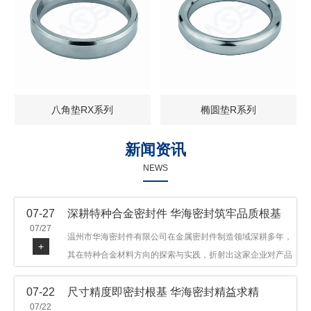
八角垫RX系列
椭圆垫R系列
新闻资讯
NEWS
07-27
深耕特种合金密封件 华海密封筑牢品质根基
07/27
温州市华海密封件有限公司在金属密封件制造领域深耕多年，
+
其在特种合金材料方向的探索与实践，折射出这家企业对产品
品质与技术创新的执着态度。公司主营金属环垫等密封件产
07-22
尺寸精度即密封根基 华海密封精益求精
品，可提供多种材质方案，在石油机械、管道法兰、采油树、
07/22
井口装置等领域获得广泛应用，产品远销多个国家和地区。