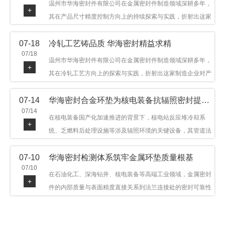
温州市华海密封件有限公司在金属密封件制造领域深耕多年，
+
其在产品尺寸精度控制方向上的持续探索与实践，折射出这家
制造企业对品质细节的执着态度。公司主营金属环垫等密封件
07-18
冷轧工艺铸品质 华海密封精益求精
产品，广泛应用于石油机械、管道法兰、采油树、井口装置等
07/18
领域。本文从尺寸精度的技术内涵及企业工艺积累等角度，呈
温州市华海密封件有限公司在金属密封件制造领域深耕多年，
+
现华海密封在该领域的务实探索与稳步发展。
其在冷轧工艺方向上的探索与实践，折射出这家制造企业对产
品品质与工艺积累的执着态度。公司主营金属环垫等密封件产
07-14
华海密封合金环垫为核电装备抗辐照密封提供可靠保障
品，广泛应用于石油机械、管道法兰、采油树、井口装置等领
07/14
域，产品远销多个国家和地区。本文从冷轧工艺的技术特点及
在核电装备国产化加速推进的背景下，核电站反应堆冷却系
+
企业工艺积累等角度，呈现华海密封在该领域的务实探索与稳
统、乏燃料后处理设施等涉及辐照环境的关键设备，其管道法
步发展。
兰连接处的密封件需在高温高压及辐照条件下保持长期结构稳
07-10
华海密封检测体系筑牢金属环垫质量根基
定与密封可靠。温州市华海密封件科技有限公司深耕金属密封
07/10
领域二十余年，依托八角垫、椭圆垫及RX/BX系列高压环垫等
在石油化工、深海钻井、核电装备等高端工业领域，金属密封
+
全系列产品，以特种合金材质体系，为核电装备抗辐照密封提
件的内部质量与表面精度直接关系到法兰连接处的密封可靠性
供针对性配套方案。
与长期服役寿命。超声波探伤作为常规无损检测技术之一，利
用高频声波在材料中传播并接收反射信号，能有效发现金属环