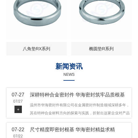
八角垫RX系列
椭圆垫R系列
新闻资讯
NEWS
07-27
深耕特种合金密封件 华海密封筑牢品质根基
07/27
温州市华海密封件有限公司在金属密封件制造领域深耕多年，
+
其在特种合金材料方向的探索与实践，折射出这家企业对产品
品质与技术创新的执着态度。公司主营金属环垫等密封件产
07-22
尺寸精度即密封根基 华海密封精益求精
品，可提供多种材质方案，在石油机械、管道法兰、采油树、
07/22
井口装置等领域获得广泛应用，产品远销多个国家和地区。